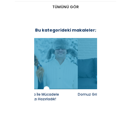
TÜMÜNÜ GÖR
Bu kategorideki makaleler;
Mücadele
Domuz Gribine Karşı Önlem Alın
Maymun Çiçeği (M
ırladık!
Hastalığı