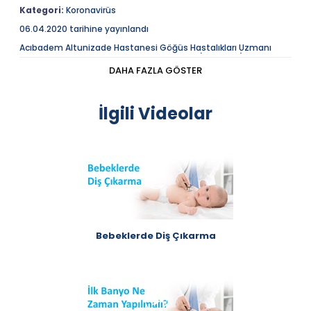
Kategori:
Koronavirüs
06.04.2020 tarihine yayınlandı
Acıbadem Altunizade Hastanesi Göğüs Hastalıkları Uzmanı
Prof. Dr. Çağlar Çuhadaroğlu “Koronavirüs (Covid-19)” ile ilgili
soruları yanıtlıyor.
DAHA FAZLA GÖSTER
İlgili Videolar
Bebeklerde Diş Çıkarma